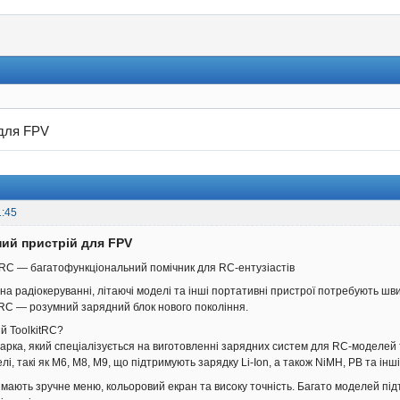
 для FPV
1:45
ний пристрій для FPV
tRC — багатофункціональний помічник для RC-ентузіастів
на радіокеруванні, літаючі моделі та інші портативні пристрої потребують шв
tRC — розумний зарядний блок нового покоління.
й ToolkitRC?
арка, який спеціалізується на виготовленні зарядних систем для RC-моделей т
лі, такі як M6, M8, M9, що підтримують зарядку Li-Ion, а також NiMH, PB та інш
и мають зручне меню, кольоровий екран та високу точність. Багато моделей пі