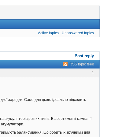
Active topics
Unanswered topics
Post reply
RSS topic feed
1
идкої зарядки. Саме для цього ідеально підходить
а акумуляторів різних типів. В асортименті компанії
і акумулятори.
дтримують балансування, що робить їх зручними для