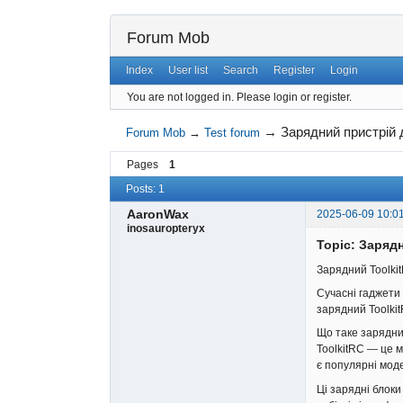
Forum Mob
Index
User list
Search
Register
Login
You are not logged in.
Please login or register.
→
Зарядний пристрій
Forum Mob
→
Test forum
Pages
1
Posts: 1
AaronWax
2025-06-09 10:0
inosauropteryx
Topic: Заряд
Зарядний Toolki
Сучасні гаджети 
зарядний Toolki
Що таке зарядни
ToolkitRC — це м
є популярні моде
Ці зарядні блок