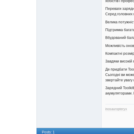
хобістів і профес
Переваги зарядн
Серед головних 
Велика потужніс
Підтримка багат
Вбудований бал
Можливість онов
Компактні розмі
Завдяки високій 
Де придбати Too
Сьогодні ви мож
звертайте увагу
Зарядний Toolki
акумуляторами. 
inosauropteryx
Posts: 1