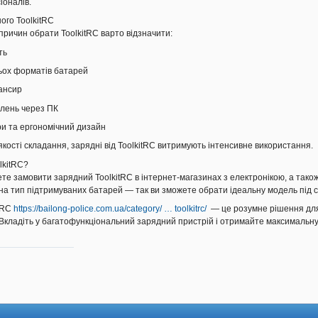
іоналів.
ого ToolkitRC
причин обрати ToolkitRC варто відзначити:
ть
ьох форматів батарей
ансир
лень через ПК
ри та ергономічний дизайн
якості складання, зарядні від ToolkitRC витримують інтенсивне використання.
lkitRC?
ете замовити зарядний ToolkitRC в інтернет-магазинах з електронікою, а тако
 на тип підтримуваних батарей — так ви зможете обрати ідеальну модель під с
tRC
https://bailong-police.com.ua/category/ … toolkitrc/
— це розумне рішення для т
Вкладіть у багатофункціональний зарядний пристрій і отримайте максимальну