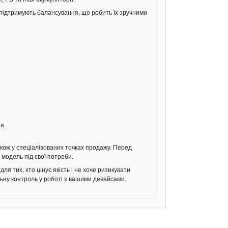
 підтримують балансування, що робить їх зручними
я.
акож у спеціалізованих точках продажу. Перед
модель під свої потреби.
я тих, хто цінує якість і не хоче ризикувати
ьну контроль у роботі з вашими девайсами.