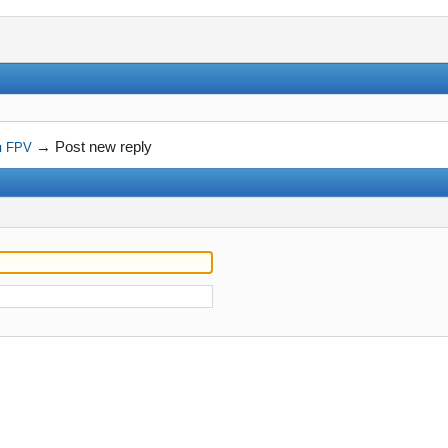
→
Post new reply
я FPV