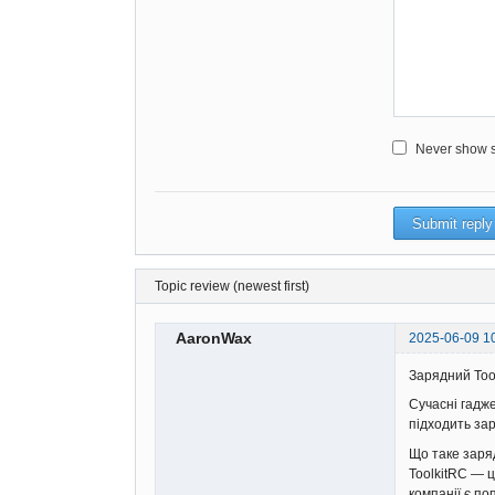
Never show sm
Topic review (newest first)
AaronWax
2025-06-09 1
Зарядний Too
Сучасні гадже
підходить за
Що таке заря
ToolkitRC — ц
компанії є по