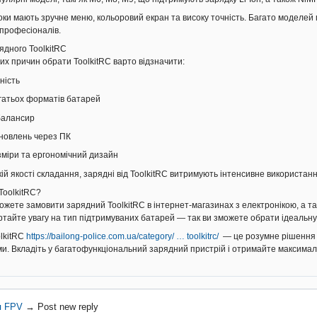
локи мають зручне меню, кольоровий екран та високу точність. Багато моделей
і професіоналів.
ядного ToolkitRC
их причин обрати ToolkitRC варто відзначити:
ність
гатьох форматів батарей
балансир
новлень через ПК
зміри та ергономічний дизайн
ій якості складання, зарядні від ToolkitRC витримують інтенсивне використанн
ToolkitRC?
ожете замовити зарядний ToolkitRC в інтернет-магазинах з електронікою, а т
ртайте увагу на тип підтримуваних батарей — так ви зможете обрати ідеальну 
lkitRC
https://bailong-police.com.ua/category/ … toolkitrc/
— це розумне рішення дл
и. Вкладіть у багатофункціональний зарядний пристрій і отримайте максимал
я FPV
→
Post new reply