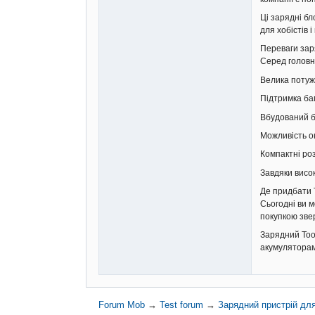
Ці зарядні б
для хобістів 
Переваги зар
Серед головн
Велика потуж
Підтримка ба
Вбудований 
Можливість о
Компактні ро
Завдяки висок
Де придбати 
Сьогодні ви м
покупкою зве
Зарядний Too
акумуляторам
Forum Mob
→
Test forum
→
Зарядний пристрій дл