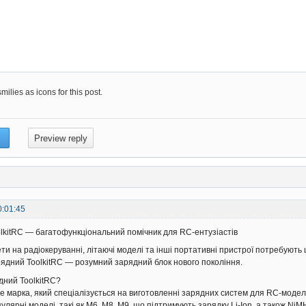
ilies as icons for this post.
0:01:45
lkitRC — багатофункціональний помічник для RC-ентузіастів
ти на радіокеруванні, літаючі моделі та інші портативні пристрої потребують
рядний ToolkitRC — розумний зарядний блок нового покоління.
дний ToolkitRC?
е марка, який спеціалізується на виготовленні зарядних систем для RC-моделе
пулярні моделі, такі як M6, M8, M9, що підтримують зарядку Li-Ion, а також NiM