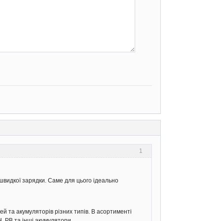
1
 швидкої зарядки. Саме для цього ідеально
й та акумуляторів різних типів. В асортименті
H, PB та інші акумулятори.