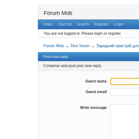
Forum Mob
Index
User list
Search
Register
Login
You are not logged in.
Please login or register.
Forum Mob
→
Test forum
→
Зарядний пристрій дл
Post new reply
Compose and post your new reply
Guest name
Guest email
Write message